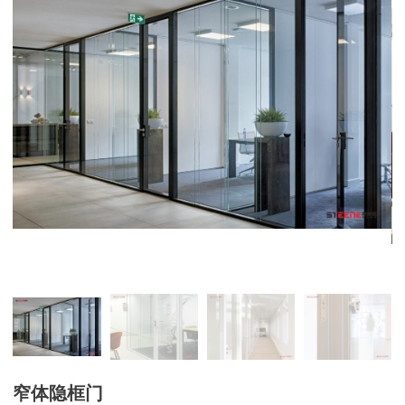
窄体隐框门